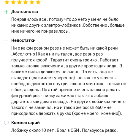
Достоинства
Понравилось все , потому что до него у меня не было
никаких других электро-лобзиков .Собственно , больше
мне ничего не понравилось .
Недостатки
Ни о каком ровном резе не может быть никакой речи
.Абсолютно ! Как я ни пытался , все равно рез
получается косой . Тарахтит очень громко . Работает
только кнопка включения , а другие просто для вида . В
зажиме пилка держится не очень . То есть , она не
выпадает (зажимает уверенно) , но как-то уж очень
свободно двигается внутри , словно маятник - только не
в бок , а вдоль . По этой причине очень сложно делать
фигурный рез - пилку зажимает так , что лобзик
дергается как дикая лошадь . На других лобзиках ничего
такого я не замечал , но и такой же bocsh 650 мне
приходилось держать в руках (кроме моего , конечно)).
Комментарий
Лобзику около 10 лет . Брал в ОБИ . Пользуюсь редко ,