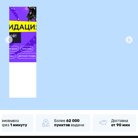
ция
Самовывоз
Более
62 000
Доставка
через
1 минуту
пунктов
выдачи
от 90 мин