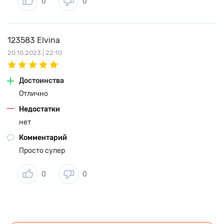
0
0
предусмотрена мягкая нейлоновая сумка-чехол на молнии
с ручками.
123583 Elvina
20.10.2023 | 22:10
Достоинства
Отлично
Недостатки
нет
Комментарий
Просто супер
0
0