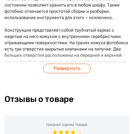
состоянии позволяет хранить его в любом шкафу. Также
фотобокс отличается простотой сборки и разборки,
использование инструмента для этого — исключено.
Конструкция представляет собой трубчатый каркас с
надетым на него кожухом с внутренними серебристыми
отражающими поверхностями. На гранях кожуха фотобокса
есть три отверстия закрытые клапанами на липучке. Два
больших отверстия расположены на передней и верхней
гранях фотобокса и предназначены для фотографирования
объектов с разных ракурсов. Маленькое отверстие (на
Развернуть
верхней грани) предназначено для заведения кабелей
питания светодиодных линеек внутрь фотобокса.
Фотографирование предметов также можно осуществлять
полностью откинув переднюю грань фотобокса.
Отзывы о товаре
Крепление светодиодных линеек производится за счёт
пластиковых клипс (предусмотрены в комплекте) на верхние
либо на вертикальные рёбра внутрь фотобокса (для
крепления на вертикальные трубки и на горизонтальные
Средняя оценка товара:
предназначены разные клипсы).