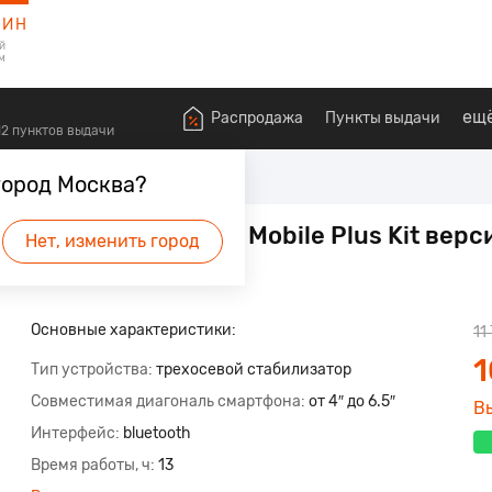
ЗИН
й
м
ещ
Распродажа
Пункты выдачи
612 пунктов выдачи
артфонов
город Москва?
она Hohem iSteady Mobile Plus Kit вер
Нет, изменить город
будет первым.
Основные характеристики:
11
1
Тип устройства
трехосевой стабилизатор
Совместимая диагональ смартфона
от 4″ до 6.5″
В
Интерфейс
bluetooth
Время работы, ч
13