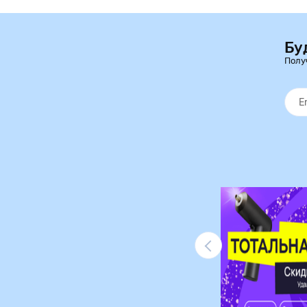
Бу
Полу
Ликвидация