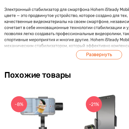
Электронный стабилизатор для смартфона Hohem iSteady Mobile
цвете — это продвинутое устройство, которое создано для тех,
качественные видеоматериалы на своем смартфоне, независи
сочетает в себе инновационные технологии стабилизации и у
позволяя легко создавать профессиональные видеоролики, таки
спортивные мероприятия и многие другие. Hohem iSteady Mobi
механическим стабилизатором, который эффективно компенс
обеспечивая плавность изображения даже при активных дви
Развернуть
условиях. В новой версии 2024 года улучшена конструкция 
стабилизатора, что делает его еще более удобным и эффектив
Устройство поддерживает различные режимы съемки, включая
Похожие товары
объектом, гиперлапс, таймлапс и другие, что дает пользовате
творческой работы. В комплект входит не только сам стабилиз
аксессуары, такие как штатив и удобный чехол для транспорти
расширяет его функциональность. Аккумулятор стабилизатора
работы, что позволяет снимать на протяжении длительного в
-8%
-21%
частой подзарядки. Управление стабилизатором интуитивно п
навыков, а его компактные размеры и легкость делают устрой
в любых условиях, будь то съемка на улице или в помещении.
приложений, таких как Hohem Pro, позволяет еще больше рас