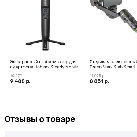
стабилизатора, предоставляя дополнительные функции для бо
целом, Hohem iSteady Mobile Plus Kit 2024 — это идеальный выб
ищут надежный и многофункциональный стабилизатор для ул
видеозаписей на смартфоне.
Характеристики:
- Регулировка наклона и крена на 320° (по горизонту)
- Регулировка панорамирования на 600°
- Время автономной работы до 13 часов
- Bluetooth 4.0 LE, загружаемое приложение Hohem Joy
Электронный стабилизатор для
Стедикам электронны
- Работа как внешний блок питания, который способен заряжа
смартфона Hohem iSteady Mobile
GreenBean iStab Smart
использования
Plus версия 2024 черный
трёхосевой
10 279 р.
11 075 р.
- Сверхширокоугольный режим для более широкого обзора сц
9 488 р.
8 851 р.
Отзывы о товаре