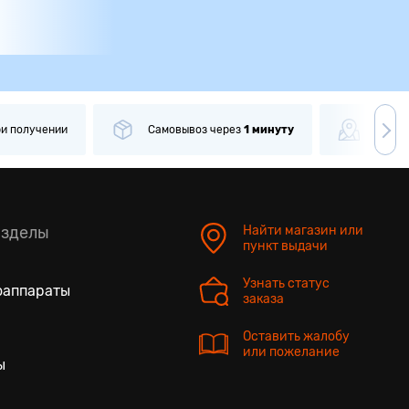
ри получении
Самовывоз
через
1 минуту
Боле
азделы
Найти магазин или
пункт выдачи
Узнать статус
оаппараты
заказа
Оставить жалобу
или пожелание
ы