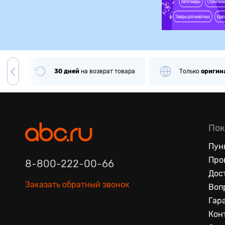
чии
30 дней
на
возврат товара
Только
оригин
Пок
Пун
Про
8-800-222-00-66
Дос
Заказать обратный звонок
Воп
Гар
Кон