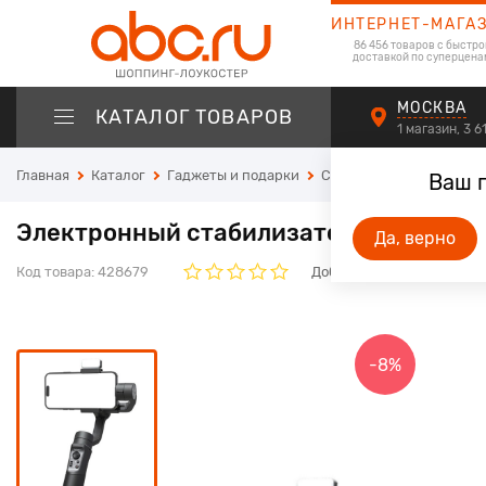
ИНТЕРНЕТ-МАГА
86 456 товаров с быстро
доставкой по суперцена
МОСКВА
КАТАЛОГ ТОВАРОВ
1 магазин, 3 
Главная
Каталог
Гаджеты и подарки
Стабилизаторы для см
Ваш 
Электронный стабилизатор для смартф
Да, верно
Код товара:
428679
Добавьте свой отзыв. Он 
-8%