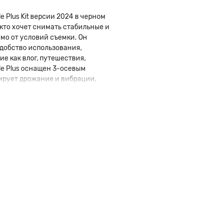
 Plus Kit версии 2024 в черном
 кто хочет снимать стабильные и
мо от условий съемки. Он
добство использования,
е как влог, путешествия,
le Plus оснащен 3-осевым
ирует дрожание и вибрации,
жениях или нестабильных
и функциональные возможности
ным в использовании.
 панораму, следование за
лю широкие возможности для
атор, но и дополнительные
ровки, что значительно
 обеспечивает до 10 часов
ремени без необходимости
онятно и не требует особых
ство удобным для использования
 Поддержка мобильных
ширить возможности