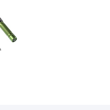
лее гибкой настройки съемки. В
ор для пользователей, которые
учшения качества своих
й
ть смартфон во время
ены