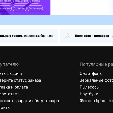
альные
товары
известных брендов
Примерка
и
проверка
п
упателю
Популярные р
кты выдачи
Смартфоны
верить статус заказа
Зеркальные фот
тавка и оплата
Пылесосы
рос-ответ
Ноутбуки
антия, возврат и обмен товара
Фитнес браслет
такты