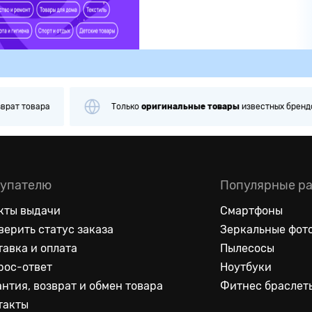
альные
товары
известных брендов
Примерка
и
проверка
п
упателю
Популярные р
кты выдачи
Смартфоны
верить статус заказа
Зеркальные фот
тавка и оплата
Пылесосы
рос-ответ
Ноутбуки
антия, возврат и обмен товара
Фитнес браслет
такты