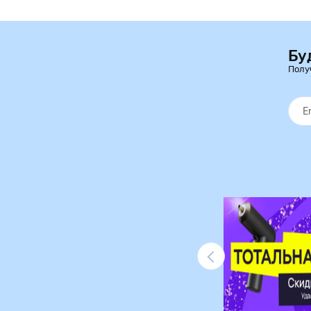
Бу
Полу
Ликвидация