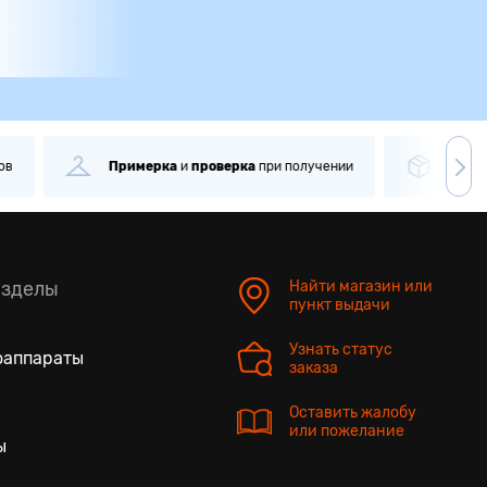
ри получении
Самовывоз
через
1 минуту
Боле
азделы
Найти магазин или
пункт выдачи
Узнать статус
оаппараты
заказа
Оставить жалобу
или пожелание
ы