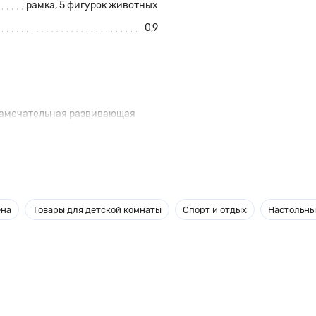
рамка, 5 фигурок животных
0,9
 замечательная развивающая
рокодилом, обезьянкой и
ать животных по внешнему виду
ена
Товары для детской комнаты
Спорт и отдых
Настольны
ерюшек на доске, сопоставляя
ук - голос животного, который
 и быстро захватить деталь