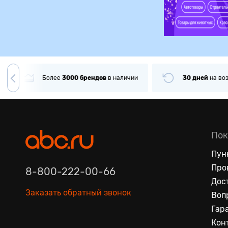
чии
30 дней
на
возврат товара
Только
оригин
Пок
Пун
Про
8-800-222-00-66
Дос
Заказать обратный звонок
Воп
Гар
Кон