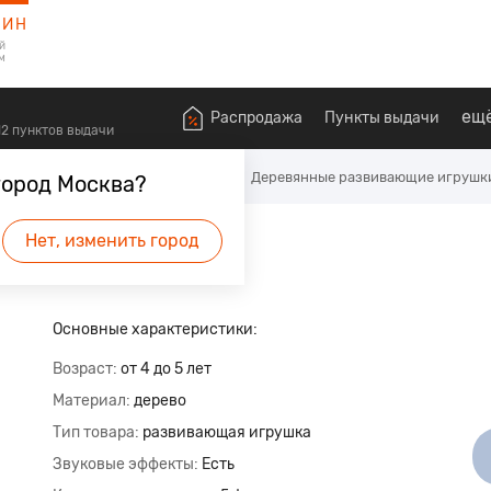
ЗИН
й
м
ещ
Распродажа
Пункты выдачи
612 пунктов выдачи
алышей
Развивающие игрушки
Деревянные развивающие игрушк
город Москва?
ли
Нет, изменить город
удет первым.
Основные характеристики:
Возраст
от 4 до 5 лет
Материал
дерево
Тип товара
развивающая игрушка
Звуковые эффекты
Есть