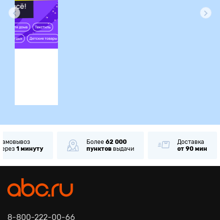
ция
Самовывоз
Более
62 000
Доставка
через
1 минуту
пунктов
выдачи
от 90 мин
8-800-222-00-66