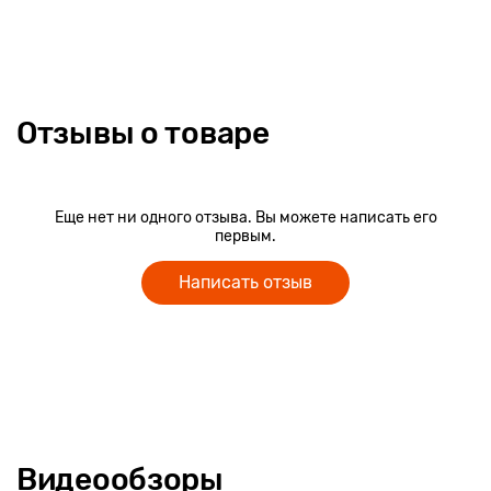
Детали домика – ребенку предстоит его построить,
воспользовавшись отдельными комплектующими.
Котел – произведен из резины, которая не имеет
постороннего запаха. В него вмещается сразу 3
Отзывы о товаре
персонажа или кубики. Когда один выходит, его
элемент складывается в котелок.
Правила – инструкция предлагается на нескольких
языках.
Еще нет ни одного отзыва. Вы можете написать его
первым.
Написать отзыв
Суть игры
Представленная игра отличается тем, что, играя в нее, могут
Видеообзоры
выиграть все. Но победу игроки получают в том случае, если