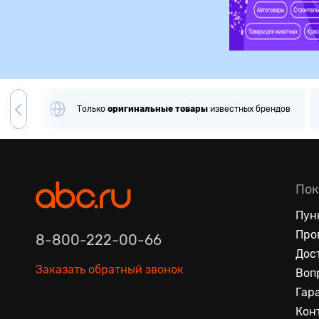
игинальные
товары
известных брендов
Примерка
и
провер
Пок
Пун
Про
8-800-222-00-66
Дос
Заказать обратный звонок
Воп
Гар
Кон