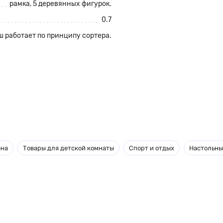
рамка, 5 деревянных фигурок.
0.7
 работает по принципу сортера.
 пазлы вашего крохи!
авить забавные фигурки в
ена
Товары для детской комнаты
Спорт и отдых
Настольны
моторику, логику,
ние, он научится распознавать
же познакомится с тем, как
ны таким образом, что