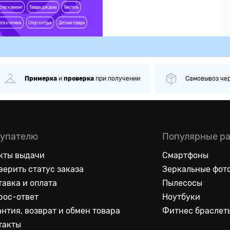
ка
при получении
Самовывоз
через
1 минуту
Б
упателю
Популярные р
кты выдачи
Смартфоны
верить статус заказа
Зеркальные фот
тавка и оплата
Пылесосы
рос-ответ
Ноутбуки
антия, возврат и обмен товара
Фитнес браслет
такты