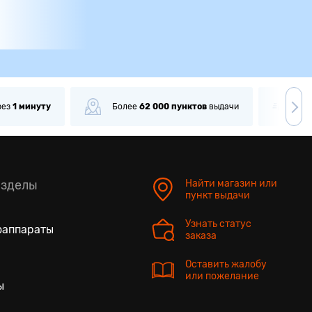
олее
62 000
пунктов
выдачи
Доставка
от 90 мин
азделы
Найти магазин или
пункт выдачи
Узнать статус
оаппараты
заказа
Оставить жалобу
или пожелание
ы