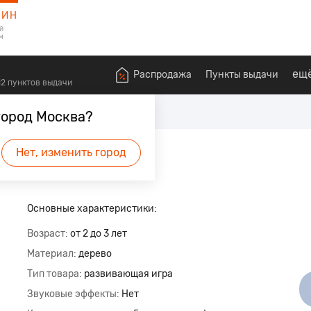
ЗИН
й
м
ещ
Распродажа
Пункты выдачи
612 пунктов выдачи
алышей
Развивающие игрушки
город Москва?
фари
Нет, изменить город
удет первым.
Основные характеристики:
Возраст
от 2 до 3 лет
Материал
дерево
Тип товара
развивающая игра
Звуковые эффекты
Нет