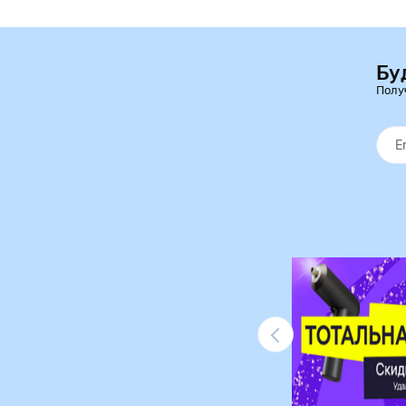
Бу
Полу
Ликвидация