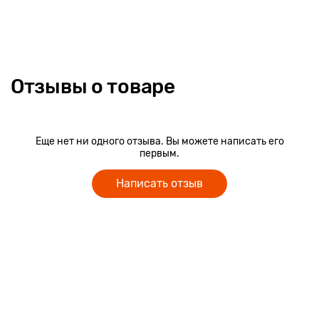
высокого качества. Пазл Пират упакован в красочную
фигурную картонную коробку, его удобно хранить. Пират
может стать отличным подарком для мальчика. Размер поля:
42 х 30 см.
Отзывы о товаре
Еще нет ни одного отзыва. Вы можете написать его
первым.
Написать отзыв