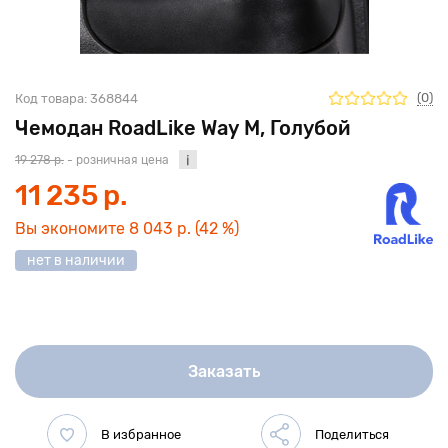
(0)
Код товара:
368844
Чемодан RoadLike Way M, Голубой
19 278 р.
- розничная цена
11 235 р.
Вы экономите
8 043 р.
(42 %)
нет в наличии
Заказать