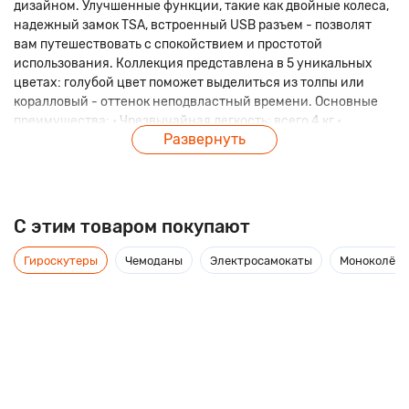
дизайном. Улучшенные функции, такие как двойные колеса,
надежный замок TSA, встроенный USB разъем - позволят
вам путешествовать с спокойствием и простотой
использования. Коллекция представлена в 5 уникальных
цветах: голубой цвет поможет выделиться из толпы или
коралловый - оттенок неподвластный времени. Основные
преимущества: • Чрезвычайная легкость: всего 4 кг •
Развернуть
Изготовлен из прочного полипропилена • Молния с
водоотталкивающим покрытием • Встроенный кодовый
замок с функцией TSA гарантирует безопасность и
сохранность Ваших вещей. • Сдвоенные маневренные
колеса, вращающиеся на 360 ° в нескольких направлениях
C этим товаром покупают
для легкого скольжения по неровной поверхности •
Встроенный USB – порт • Удобная, телескопическая
Гироскутеры
Чемоданы
Электросамокаты
Моноколёса
выдвижная ручка • Верхняя и боковая ручка хвата для
удобного переноса и подъема багажа Путешествуйте
налегке с нашей коллекцией RoadLike Way!