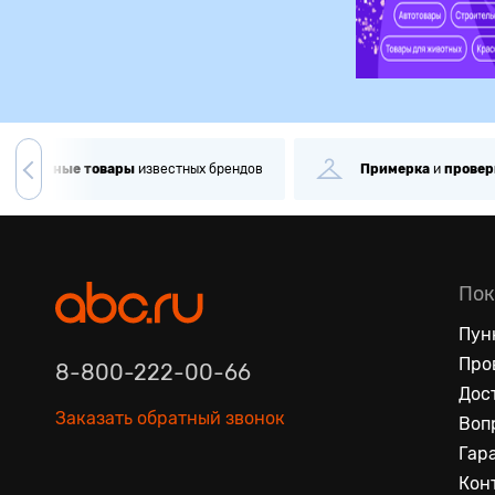
игинальные
товары
известных брендов
Примерка
и
провер
Пок
Пун
Про
8-800-222-00-66
Дос
Заказать обратный звонок
Воп
Гар
Кон