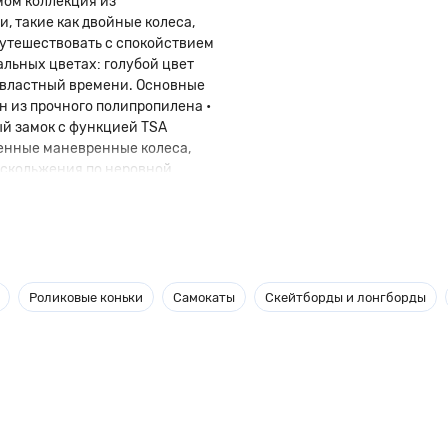
мом коллекция из
 такие как двойные колеса,
путешествовать с спокойствием
альных цветах: голубой цвет
двластный времени. Основные
ен из прочного полипропилена •
й замок с функцией TSA
оенные маневренные колеса,
о скольжения по неровной
ская выдвижная ручка • Верхняя
а Путешествуйте налегке с
Роликовые коньки
Самокаты
Скейтборды и лонгборды