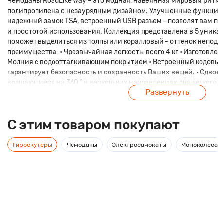
Чемоданы RoadLike Way – это модная, навеянная мировым рит
полипропилена с незаурядным дизайном. Улучшенные функции,
надежный замок TSA, встроенный USB разъем - позволят вам 
и простотой использования. Коллекция представлена в 5 уник
поможет выделиться из толпы или коралловый - оттенок непо
преимущества: • Чрезвычайная легкость: всего 4 кг • Изготовл
Молния с водоотталкивающим покрытием • Встроенный кодовы
гарантирует безопасность и сохранность Ваших вещей. • Сдв
вращающиеся на 360 ° в нескольких направлениях для легког
Развернуть
поверхности • Встроенный USB – порт • Удобная, телескопиче
и боковая ручка хвата для удобного переноса и подъема багаж
нашей коллекцией RoadLike Way!
C этим товаром покупают
Гироскутеры
Чемоданы
Электросамокаты
Моноколёса