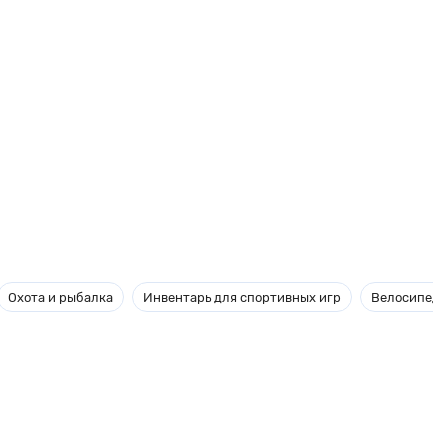
Охота и рыбалка
Инвентарь для спортивных игр
Велосипеды