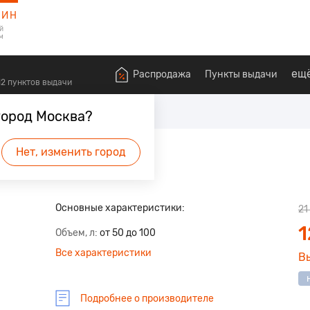
ЗИН
й
м
ещ
Распродажа
Пункты выдачи
612 пунктов выдачи
ны
город Москва?
Нет, изменить город
 будет первым.
Основные характеристики:
21
1
Объем, л
от 50 до 100
Все характеристики
В
Подробнее о производителе