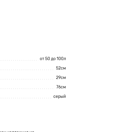
от 50 до 100л
52см
29см
76см
серый