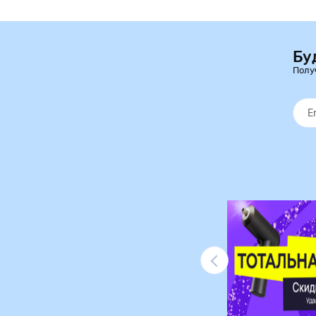
Бу
Полу
Ликвидация