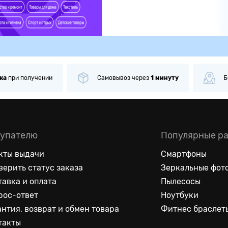
ка
при получении
Самовывоз
через
1 минуту
Б
упателю
Популярные р
кты выдачи
Смартфоны
верить статус заказа
Зеркальные фот
тавка и оплата
Пылесосы
рос-ответ
Ноутбуки
антия, возврат и обмен товара
Фитнес браслет
такты