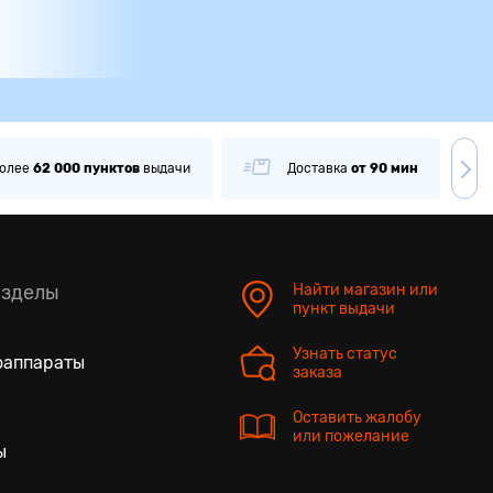
олее
62 000
пунктов
выдачи
Доставка
от 90 мин
азделы
Найти магазин или
пункт выдачи
Узнать статус
оаппараты
заказа
Оставить жалобу
или пожелание
ы