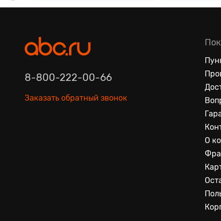
Пок
Пун
Про
8-800-222-00-66
Дос
Заказать обратный звонок
Воп
Гар
Кон
О к
Фра
Кар
Ост
Пол
Кор