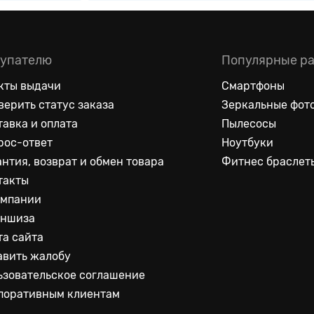
упателю
Популярные р
кты выдачи
Смартфоны
верить статус заказа
Зеркальные фот
тавка и оплата
Пылесосы
рос-ответ
Ноутбуки
антия, возврат и обмен товара
Фитнес браслет
такты
омпании
ншиза
та сайта
авить жалобу
ьзовательское соглашение
поративным клиентам