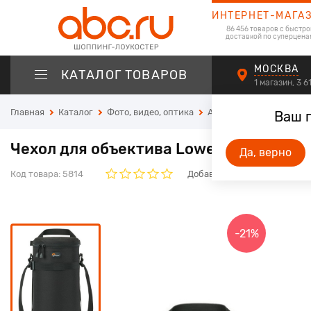
ИНТЕРНЕТ-МАГА
86 456 товаров с быстро
доставкой по суперцена
МОСКВА
КАТАЛОГ ТОВАРОВ
1 магазин, 3 
Главная
Каталог
Фото, видео, оптика
Аксессуары для фотот
Ваш 
Чехол для объектива Lowepro Lens Cas
Да, верно
Код товара:
5814
Добавьте свой отзыв. Он бу
-21%