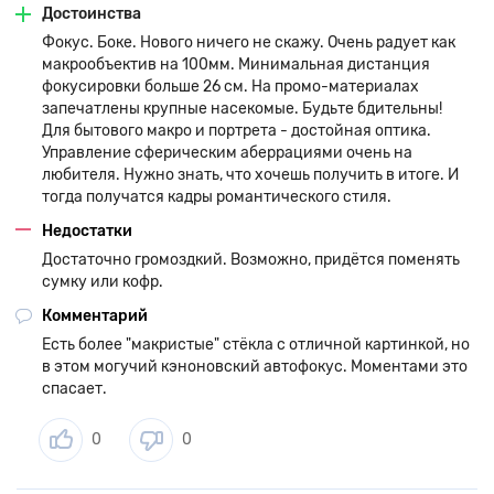
Этот объектив L-серии защищен от погодных воздействий,
Достоинства
таких как попадание воды и пыли, благодаря герметичной
Фокус. Боке. Нового ничего не скажу. Очень радует как
конструкции и флюоритовому покрытию внешнего
макрообъектив на 100мм. Минимальная дистанция
элемента.
фокусировки больше 26 см. На промо-материалах
запечатлены крупные насекомые. Будьте бдительны!
Для бытового макро и портрета - достойная оптика.
Управление сферическим аберрациями очень на
любителя. Нужно знать, что хочешь получить в итоге. И
тогда получатся кадры романтического стиля.
Недостатки
Достаточно громоздкий. Возможно, придётся поменять
сумку или кофр.
Комментарий
Есть более "макристые" стёкла с отличной картинкой, но
в этом могучий кэноновский автофокус. Моментами это
спасает.
0
0