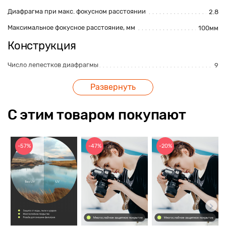
Диафрагма при макс. фокусном расстоянии
2.8
Максимальное фокусное расстояние, мм
100мм
Конструкция
Число лепестков диафрагмы
9
Диаметр резьбы для светофильтра
67 мм
Развернуть
Число элементов
17
С этим товаром покупают
Число групп элементов
13
Размер и вес
-57%
-47%
-20%
Размер
81.5 х 148 мм
Вес, г
730г
Дополнительная информация
Бленда
ET-73C
Бленда в комплекте
Да