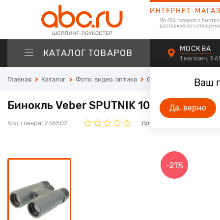
ИНТЕРНЕТ-МАГА
86 456 товаров с быстро
доставкой по суперцена
МОСКВА
КАТАЛОГ ТОВАРОВ
1 магазин, 3 
Главная
Каталог
Фото, видео, оптика
Оптические приборы
Ваш 
Бинокль Veber SPUTNIK 10х42G
Да, верно
Код товара:
236502
Добавьте свой отзыв. Он
-21%