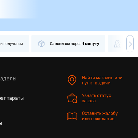
ри получении
Самовывоз
через
1 минуту
Боле
азделы
Найти магазин или
пункт выдачи
Узнать статус
оаппараты
заказа
Оставить жалобу
или пожелание
ы