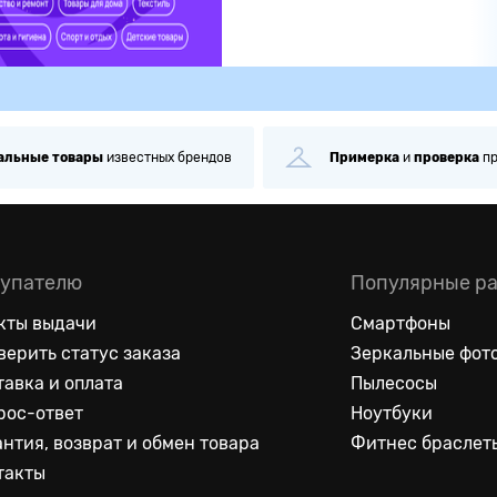
альные
товары
известных брендов
Примерка
и
проверка
п
упателю
Популярные р
кты выдачи
Смартфоны
верить статус заказа
Зеркальные фот
тавка и оплата
Пылесосы
рос-ответ
Ноутбуки
антия, возврат и обмен товара
Фитнес браслет
такты