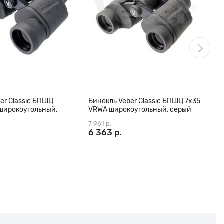
er Classic БПШЦ
Бинокль Veber Classic БПШЦ 7x35
Б
широкоугольный,
VRWA широкоугольный, серый
V
7 961 р.
6
6 363 р.
5