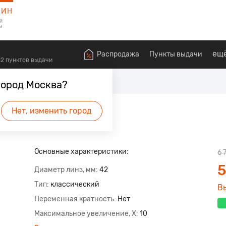
ЗИН
й
м
ещ
Распродажа
Пункты выдачи
612 пунктов выдачи
Бинокли
город Москва?
Нет, изменить город
 будет первым.
Основные характеристики:
6 
5
Диаметр линз, мм
42
Тип
классический
В
Переменная кратность
Нет
Максимальное увеличение, X
10