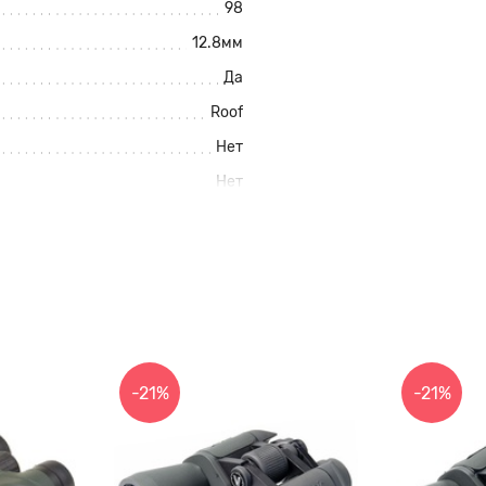
98
12.8мм
Да
Roof
Нет
Нет
56мм
76мм
10X
10X
4.2мм
12.8мм
-21%
-21%
5.6градусов
98