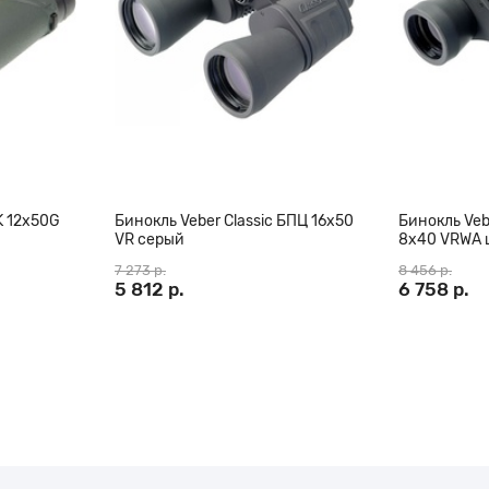
14,4 х 12,8 х 5,4 см
509г
обрезиненный
K 12х50G
Бинокль Veber Classic БПЦ 16x50
Бинокль Veb
VR серый
8x40 VRWA 
, исследователей городской
серый
7 273 р.
8 456 р.
. Благодаря обрезиненному
5 812 р.
6 758 р.
ми и 8–12-кратному увеличению
нательного человека.
 мм и при этом достаточно
может не расставаться целый
етляющим покрытием
езиновые наглазники делают