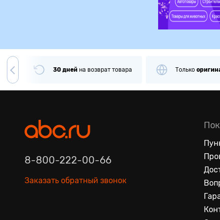
чии
30 дней
на
возврат товара
Только
оригин
Пок
Пун
Про
8-800-222-00-66
Дос
Заказать обратный звонок
Воп
Гар
Кон