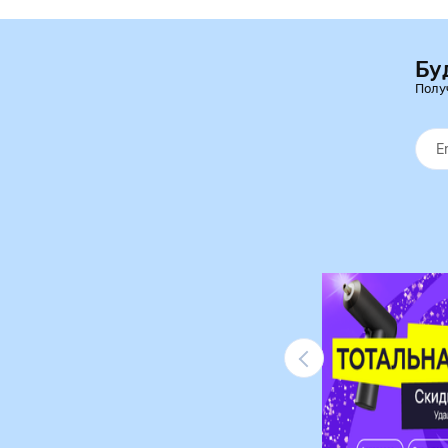
Бу
Полу
Ликвидация