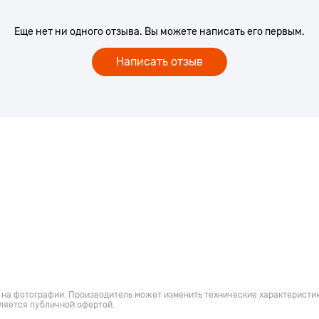
Еще нет ни одного отзыва. Вы можете написать его первым.
жду зрачками можно подобрать,
фокусировки и кольцо
Написать отзыв
ровать резкость.
тельности или наблюдать,
ит прибор на шее при
бинокль будет незаметен на
 бы избежать тряски и сделать
ра закрепить смартфон на
 на фотографии. Производитель может изменить технические характеристик
UTNIK может пригодиться на
ляется публичной офертой.