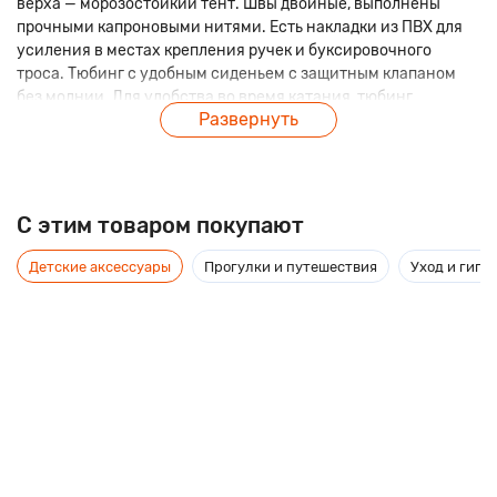
верха — морозостойкий тент. Швы двойные, выполнены
прочными капроновыми нитями. Есть накладки из ПВХ для
усиления в местах крепления ручек и буксировочного
троса. Тюбинг с удобным сиденьем с защитным клапаном
без молнии. Для удобства во время катания, тюбинг
Развернуть
оснастили мягкими ручками "Оксфорд" на боковых частях и
буксировочном тросе.
C этим товаром покупают
Детские аксессуары
Прогулки и путешествия
Уход и гиги