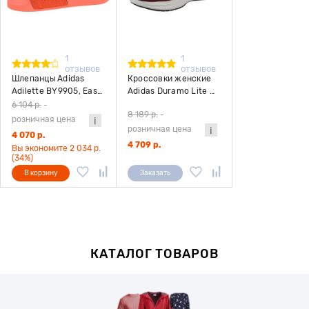
1
1
отзывов
отзывов
Шлепанцы Adidas
Кроссовки женские
Adilette BY9905, Easy
Adidas Duramo Lite W
Coral
BB0887, Pink
6 104 р.
-
8 189 р.
-
розничная цена
розничная цена
4 070 р.
4 709 р.
Вы экономите 2 034 р.
(34%)
В корзину
Заказать
КАТАЛОГ ТОВАРОВ