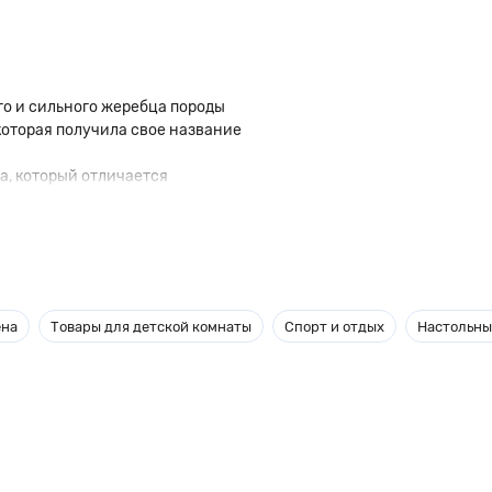
ого и сильного жеребца породы
которая получила свое название
а, который отличается
одробностях разглядеть коня: у
ена
Товары для детской комнаты
Спорт и отдых
Настольны