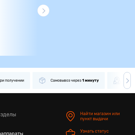
ри получении
Самовывоз
через
1 минуту
Боле
азделы
Найти магазин или
пункт выдачи
Узнать статус
оаппараты