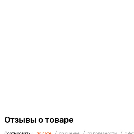
Отзывы о товаре
Сортировать:
по дате
по оценке
по полезности
с ф