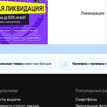
Ликвидация
альные
товары
известных брендов
Примерка
и
проверка
п
упателю
Популярные р
кты выдачи
Смартфоны
верить статус заказа
Зеркальные фот