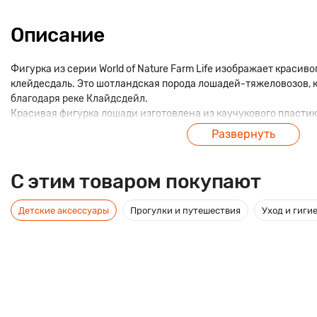
Описание
Фигурка из серии World of Nature Farm Life изображает красив
клейдесдаль. Это шотландская порода лошадей-тяжеловозов, 
благодаря реке Клайдсдейл.
Красивая фигурка лошади изготовлена из каучукового пластик
прочностью. Расписана фигурка вручную – ребенок сможет в п
Развернуть
него красивая грива и заплетенный в косичку хвост.
C этим товаром покупают
Детские аксессуары
Прогулки и путешествия
Уход и гиги