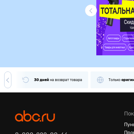
Ликвидация
чии
30 дней
на
возврат товара
Только
оригин
Пок
Пун
Про