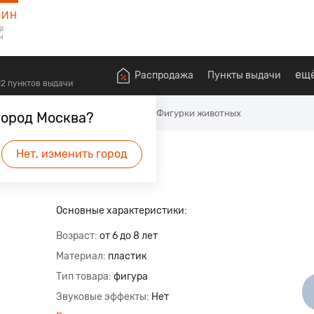
ЗИН
й
м
ещ
Распродажа
Пункты выдачи
612 пунктов выдачи
ы и фигурки
Игровые фигурки
Фигурки животных
город Москва?
ка
Нет, изменить город
Основные характеристики:
Возраст
от 6 до 8 лет
Материал
пластик
Тип товара
фигура
Звуковые эффекты
Нет