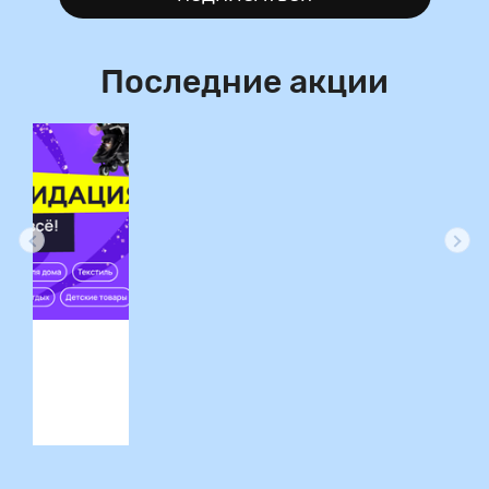
Последние акции
ция