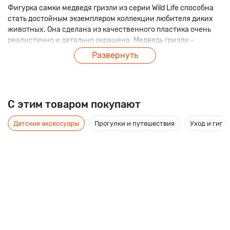
Фигурка самки медведя гризли из серии Wild Life способна
стать достойным экземпляром коллекции любителя диких
животных. Она сделана из качественного пластика очень
реалистично и детально окрашена. Медведь гризли -
крупнейший представитель семейства медвежьих в
Развернуть
Северной Америке, которого, к сожалению, можно встретить
лишь в заповедниках.
C этим товаром покупают
Детские аксессуары
Прогулки и путешествия
Уход и гиги