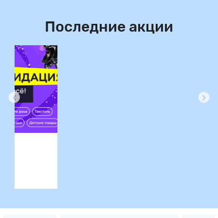
Последние акции
ция