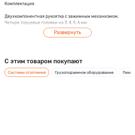
Комплектация
Двухкомпонентная рукоятка с зажимным механизмом;
Четыре торцевые головки на 3, 4, 5, 6 мм;
Восемь двухсторонних бит: SL1,5/PH №000, SL2/PH №00,
Развернуть
SL3,0/PH №0, SL4,0/PH №1, TORX: T5/Т6, Т7/T8, Т9/Т10, Т15/
Т20;
Пластмассовый бокс.
C этим товаром покупают
Системы отопления
Грузоподъемное оборудование
Пикник