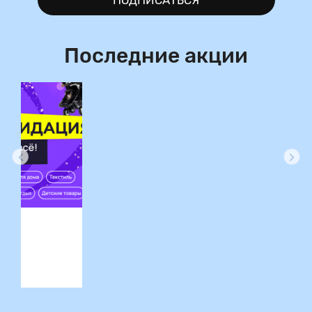
Последние акции
ция