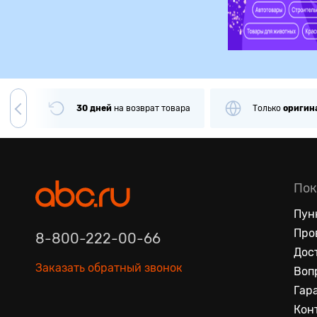
чии
30 дней
на
возврат товара
Только
оригин
Пок
Пун
Про
8-800-222-00-66
Дос
Заказать обратный звонок
Воп
Гар
Кон