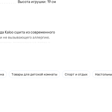
Высота игрушки: 19 см
да Kaloo сшита из современного
 и не вызывающего аллергию.
сиком, полосками на лапах и
служить прекрасным подарком
астроение, а также развивают у
ена
Товары для детской комнаты
Спорт и отдых
Настольны