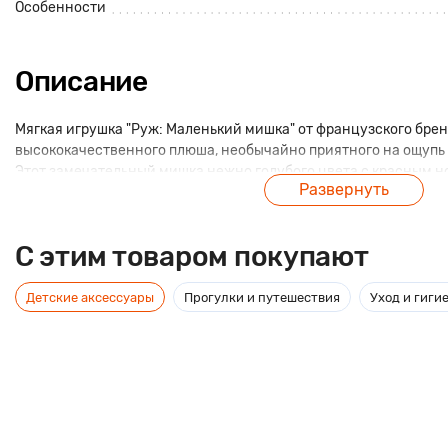
Особенности
Описание
Мягкая игрушка "Руж: Маленький мишка" от французского брен
высококачественного плюша, необычайно приятного на ощупь
Этот замечательный мишка нежно голубого цвета с красным но
Развернуть
яркой эмблемой выглядит превосходно, поэтому он может по
девочке или девушке. Игры с мягкими игрушками поднимают н
детей сенсорное восприятие.
C этим товаром покупают
Детские аксессуары
Прогулки и путешествия
Уход и гиги