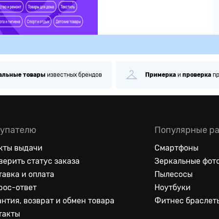
альные
товары
известных брендов
Примерка
и
проверка
п
упателю
Популярные р
кты выдачи
Смартфоны
верить статус заказа
Зеркальные фот
тавка и оплата
Пылесосы
рос-ответ
Ноутбуки
антия, возврат и обмен товара
Фитнес браслет
такты