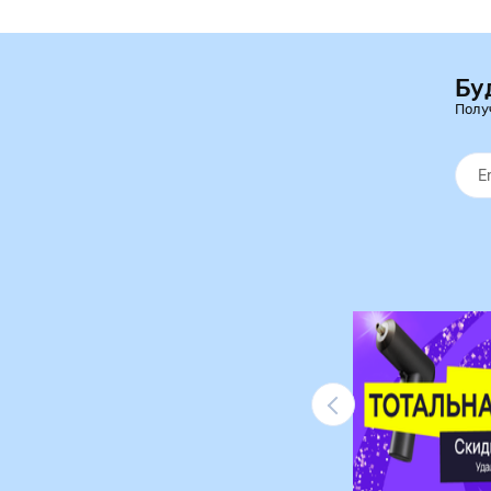
Бу
Полу
Ликвидация