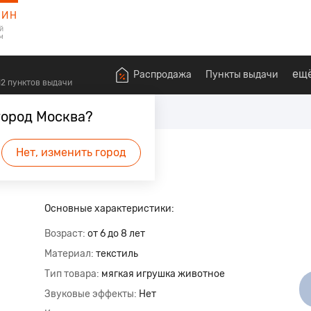
ЗИН
й
м
ещ
Распродажа
Пункты выдачи
612 пунктов выдачи
и
Мягкие игрушки животных
город Москва?
 мягкая игрушка
Нет, изменить город
будет первым.
Основные характеристики:
Возраст
от 6 до 8 лет
Материал
текстиль
Тип товара
мягкая игрушка животное
Звуковые эффекты
Нет