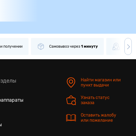
ри получении
Самовывоз
через
1 минуту
Боле
азделы
Найти магазин или
пункт выдачи
Узнать статус
оаппараты
заказа
Оставить жалобу
или пожелание
ы