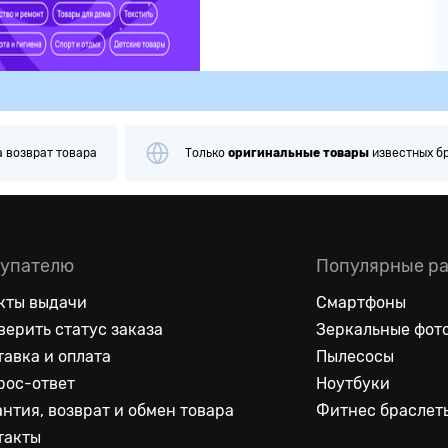
Только
оригинальные
товары
известных брендов
П
упателю
Популярные р
кты выдачи
Смартфоны
верить статус заказа
Зеркальные фот
тавка и оплата
Пылесосы
рос-ответ
Ноутбуки
антия, возврат и обмен товара
Фитнес браслет
такты