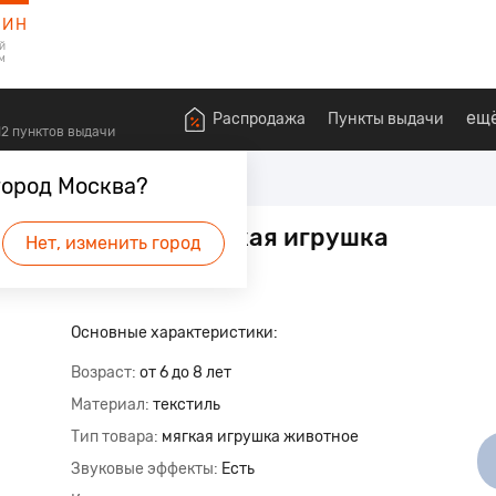
ЗИН
й
м
ещ
Распродажа
Пункты выдачи
612 пунктов выдачи
и
Музыкальные мягкие игрушки
город Москва?
 музыкальный - мягкая игрушка
Нет, изменить город
будет первым.
Основные характеристики:
Возраст
от 6 до 8 лет
Материал
текстиль
Тип товара
мягкая игрушка животное
Звуковые эффекты
Есть