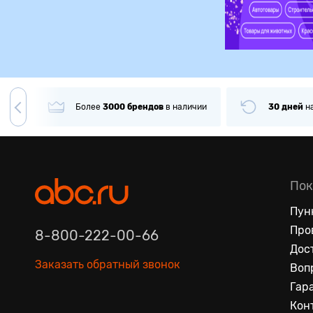
ее
3000
брендов
в наличии
30 дней
на
возврат товара
Пок
Пун
Про
8-800-222-00-66
Дос
Заказать обратный звонок
Воп
Гар
Кон