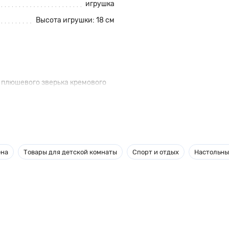
игрушка
Высота игрушки: 18 см
 плюшевого зверька кремового
ыша спать, пропев ему нежную
ку, которая расположена на
гом, потому что зайчонок
ергию.
ена
Товары для детской комнаты
Спорт и отдых
Настольны