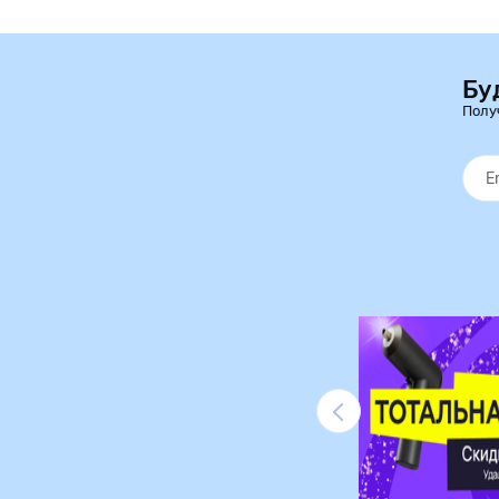
Бу
Полу
Ликвидация