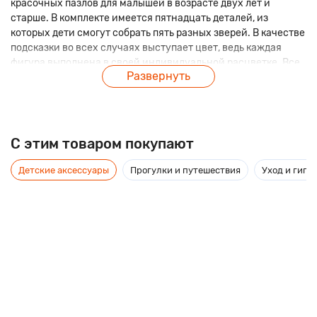
красочных пазлов для малышей в возрасте двух лет и
старше. В комплекте имеется пятнадцать деталей, из
которых дети смогут собрать пять разных зверей. В качестве
подсказки во всех случаях выступает цвет, ведь каждая
фигура выполнена в своей индивидуальной расцветке. Все
Развернуть
элементы набора упакованы в просторную деревянную
коробочку, благодаря которой игрушки будут храниться в
идеальном порядке. Складывание пазлов поможет детям
развить свою логику, сообразительность и старательность.
C этим товаром покупают
Детские аксессуары
Прогулки и путешествия
Уход и гиги