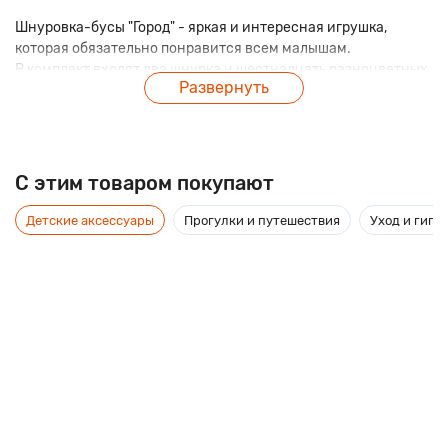
Шнуровка-бусы "Город" - яркая и интересная игрушка,
которая обязательно понравится всем малышам.
В комплект входят два шнурка и шестнадцать разноцветных
Развернуть
фигурок, которые нужно нанизывать на шнурки.
Каждая фигурка представляет тот или иной предмет или
элемент, связанный с городом.
Такие игрушки развивают мелкую моторику и воображение
детей.
C этим товаром покупают
Детские аксессуары
Прогулки и путешествия
Уход и гиги