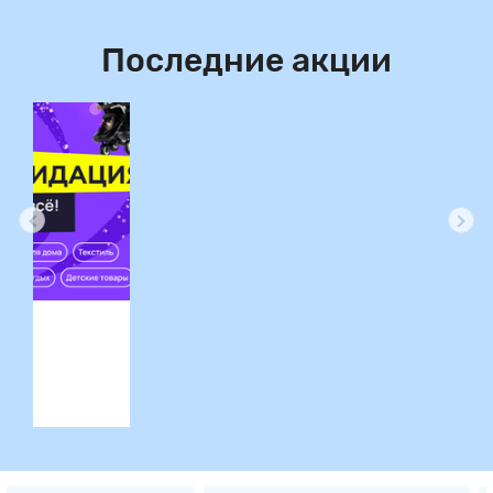
Последние акции
ция