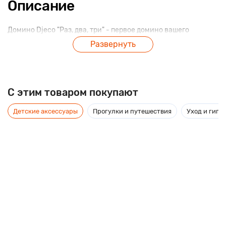
Описание
Домино Djeco "Раз, два, три" - первое домино вашего
ребенка в увлекательной игровой форме научит малыша
Развернуть
азам простого счета. На карточках домино изображены
цифры и различные картинки - подсказки. Домино "Раз, два,
три" - это и увлекательная первая игра и познавательное
занятие одновременно.
C этим товаром покупают
Детские аксессуары
Прогулки и путешествия
Уход и гиги